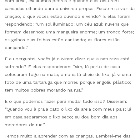
com areia, escalamos pedras e quando elas deitaram
cansadas olhando para o universo propus: Escutem a voz da
criação, o que vocês estão ouvindo e vendo? E elas foram
respondendo: “um sol iluminado; um céu azul; nuvens que
formam desenhos; uma mangueira enorme; um tronco forte;
os galhos e as folhas estão cantando; as flores estão
dançando.”
E eu perguntei, vocês já ouviram dizer que a natureza está
sofrendo? E elas responderam: “sim, lá perto de casa
colocaram fogo na mata; o rio está cheio de lixo; já vi uma
foto de uma tartaruga que morreu porque engoliu plástico;
tem muitos pobres morando na rua.”
E o que podemos fazer para mudar tudo isso? Disseram:
“Quando vou à praia cato o lixo da areia com meus pais; lá
em casa separamos o lixo seco; eu dou bom dia aos
moradores de rua.”
Temos muito a aprender com as crianças. Lembrei-me das