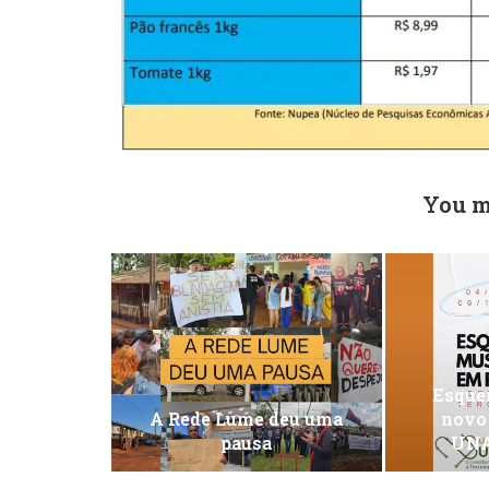
You m
Esquen
A Rede Lume deu uma
novo
pausa
UNA