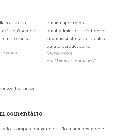
leiro sub-23,
Paraná aposta no
stará no Open de
parabadminton e vê torneio
n em Londrina
internacional como impulso
para o paradesporto
Humanos"
08/06/2026
Em "Direitos Humanos"
ireitos Humanos
um comentário
icado.
Campos obrigatórios são marcados com
*