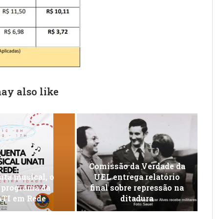
ay also like
Comissão da Verdade da
ta musical, o
UEL entrega relatório
 programa da
final sobre repressão na
TI em Rede
ditadura