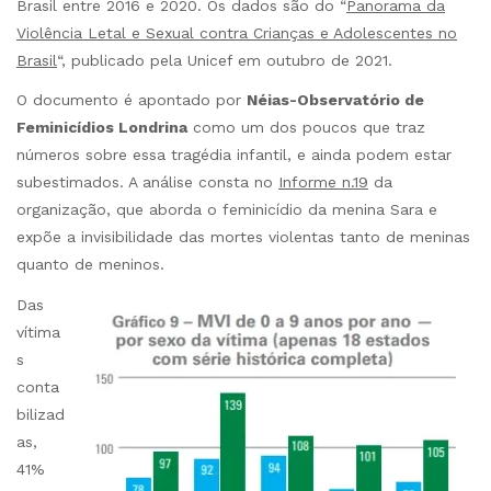
Brasil entre 2016 e 2020. Os dados são do “
Panorama da
Violência Letal e Sexual contra Crianças e Adolescentes no
Brasil
“, publicado pela Unicef em outubro de 2021.
O documento é apontado por
Néias-Observatório de
Feminicídios Londrina
como um dos poucos que traz
números sobre essa tragédia infantil, e ainda podem estar
subestimados. A análise consta no
Informe n.19
da
organização, que aborda o feminicídio da menina Sara e
expõe a invisibilidade das mortes violentas tanto de meninas
quanto de meninos.
Das
vítima
s
conta
bilizad
as,
41%