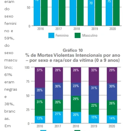
eram
do
sexo
femini
no e
59%,
do
sexo
mascu
lino;
61%
eram
negras
e
38%,
branc
as.
Em