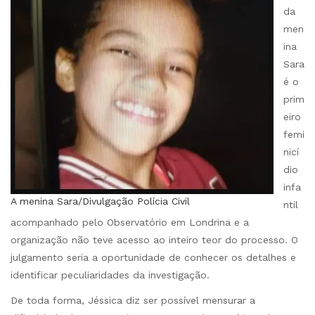
da
men
ina
Sara
é o
prim
eiro
femi
nicí
dio
infa
A menina Sara/Divulgação Polícia Civil
ntil
acompanhado pelo Observatório em Londrina e a
organização não teve acesso ao inteiro teor do processo. O
julgamento seria a oportunidade de conhecer os detalhes e
identificar peculiaridades da investigação.
De toda forma, Jéssica diz ser possível mensurar a