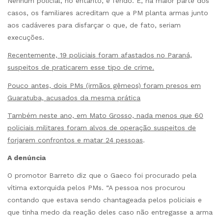
Nenhum policial, no entanto, é ferido. E, na maior parte dos
casos, os familiares acreditam que a PM planta armas junto
aos cadáveres para disfarçar o que, de fato, seriam
execuções.
Recentemente, 19 policiais foram afastados no Paraná,
suspeitos de praticarem esse tipo de crime.
Pouco antes, dois PMs (irmãos gêmeos) foram presos em
Guaratuba, acusados da mesma prática
Também neste ano, em Mato Grosso, nada menos que 60
policiais militares foram alvos de operação suspeitos de
forjarem confrontos e matar 24 pessoas
.
A denúncia
O promotor Barreto diz que o Gaeco foi procurado pela
vítima extorquida pelos PMs. “A pessoa nos procurou
contando que estava sendo chantageada pelos policiais e
que tinha medo da reação deles caso não entregasse a arma