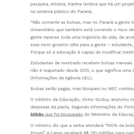
pesquisa. Ativista, Karime lembra que há um pro
no sistema público do Paraná.
“Não somente as bolsas, mas no Paraná a gente t
Universitário que também está correndo o risco de 
gente repense toda uma trajetória de vida, de acre
esse novo governo olhe para a gente – estudante, p
Porque só a educação é capaz de modificar minima
Estudantes de mestrado recebem bolsas mensais d
não é reajustado desde 2013, o que significa um
(informações da Agência UEL).
Bolsas serão pagas, mas bloqueio no MEC continu
O ministro da Educação, Victor Godoy, anunciou na
despesas da pasta. Segundo informações do Porta
bilhão
que foi bloqueado
do Ministério da Educaç
O ministro diz que a verba atenderá “100% da bols
Prouni”. A Capes receberá R$ 210 milhões para paga