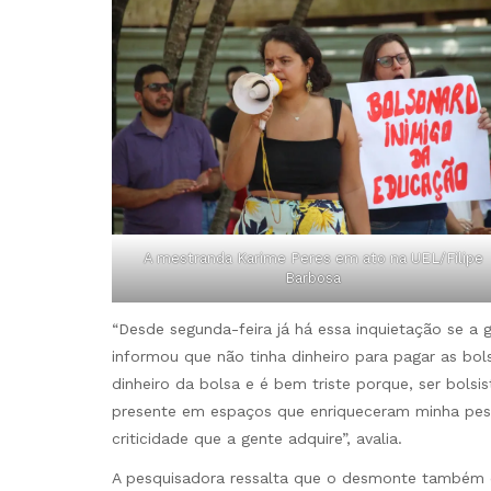
A mestranda Karime Peres em ato na UEL/Filipe
Barbosa
“Desde segunda-feira já há essa inquietação se a 
informou que não tinha dinheiro para pagar as b
dinheiro da bolsa e é bem triste porque, ser bolsist
presente em espaços que enriqueceram minha pesq
criticidade que a gente adquire”, avalia.
A pesquisadora ressalta que o desmonte também 