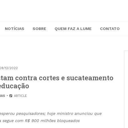
NOTÍCIAS
SOBRE
QUEM FAZ A LUME
CONTATO
09/12/2022
stam contra cortes e sucateamento
educação
IAS
ARTICLE
sperou pesquisadores; hoje ministro anunciou que
sta segue com R$ 900 milhões bloqueados