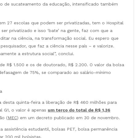
jeto de sucateamento da educação, intensificado também
em 27 escolas que podem ser privatizadas, tem o Hospital
ser privatizado e isso ‘bate’ na gente, faz com que a
ditar na ciência, na transformação social. Eu espero que
esquisador, que faz a ciência nesse país – e valorize.
mente a estrutura social”, conclui.
e R$ 1.500 e os de doutorado, R$ 2.200. O valor da bolsa
a defasagem de 75%, se comparado ao salário-mínimo
a
 desta quinta-feira a liberação de R$ 460 milhões para
l G1, o valor é apenas
um terço do total de R$ 1,36
ão (
MEC
) em um decreto publicado em 30 de novembro.
a assistência estudantil, bolsas PET, bolsa permanência
r 200 mil bolsistas.