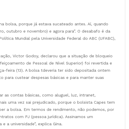
a bolsa, porque já estava sucateado antes. Aí, quando
ro, outubro e novembro) e agora para”. O desabafo é da
lítica Mundial pela Universidade Federal do ABC (UFABC),
ucação, Victor Godoy, declarou que a situação de bloqueio
eiçoamento de Pessoal de Nível Superior) foi revertida e
a-feira (13). A bolsa tdeveria ter sido depositada ontem
o para custear despesas básicas e para manter suas
 as contas básicas, como aluguel, luz, intranet,
mais uma vez sai prejudicado, porque o bolsista Capes tem
eceber a bolsa. Em termos de rendimento, não podemos, por
ntratos com PJ (pessoa jurídica). Assinamos um
 a universidade”, explica Gina.