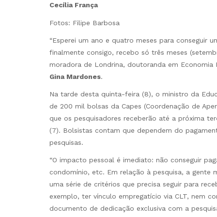
Cecília França
Fotos: Filipe Barbosa
“Esperei um ano e quatro meses para conseguir um
finalmente consigo, recebo só três meses (setemb
moradora de Londrina, doutoranda em Economia Po
Gina Mardones
.
Na tarde desta quinta-feira (8), o ministro da Ed
de 200 mil bolsas da Capes (Coordenação de Aperf
que os pesquisadores receberão até a próxima terç
(7). Bolsistas contam que dependem do pagament
pesquisas.
“O impacto pessoal é imediato: não conseguir pagar
condomínio, etc. Em relação à pesquisa, a gente 
uma série de critérios que precisa seguir para r
exemplo, ter vínculo empregatício via CLT, nem co
documento de dedicação exclusiva com a pesquisa e