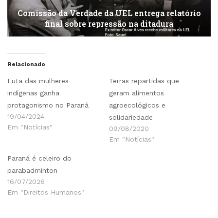
Comissão da Verdade da UEL entrega relatório
final sobre repressão na ditadura
Relacionado
Luta das mulheres
Terras repartidas que
indígenas ganha
geram alimentos
protagonismo no Paraná
agroecológicos e
19/04/2024
solidariedade
Em "Notícias"
09/08/2020
Em "Notícias"
Paraná é celeiro do
parabadminton
16/07/2026
Em "Direitos Humanos"