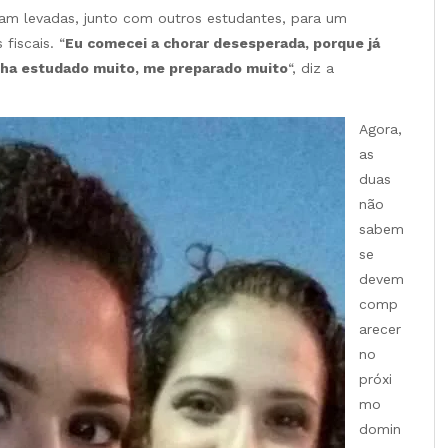
ram levadas, junto com outros estudantes, para um
fiscais. “
Eu comecei a chorar desesperada, porque já
inha estudado muito, me preparado muito
“, diz a
Agora,
as
duas
não
sabem
se
devem
comp
arecer
no
próxi
mo
domin