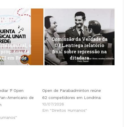
Comissão da Verdade da
ta musical, o
UEL entrega relatório
 programa da
final sobre repressão na
TI em Rede
ditadura
ediar 1º Open
Open de Parabadminton reúne
 Pan-Americano de
62 competidores em Londrina
10/07/2026
n
Em "Direitos Humanos"
Humanos"