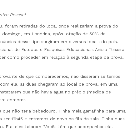
uivo Pessoal
8, foram retiradas do local onde realizariam a prova do
o domingo, em Londrina, após lotação de 50% da
núncias desse tipo surgiram em diversos locais do país.
acional de Estudos e Pesquisas Educacionais Anísio Teixeira
aber como proceder em relação à segunda etapa da prova,
provante de que comparecemos, não disseram se temos
o com ela, as duas chegaram ao local de prova, em uma
onstatarem que não havia água no prédio (medida de
ara comprar.
a que não teria bebedouro. Tinha meia garrafinha para uma
a ser 12h45 e entramos de novo na fila da sala. Tinha duas
ão. E aí eles falaram ‘Vocês têm que acompanhar ela.