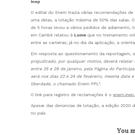
Inep
O edital do Enem trazia várias recomendações de 
uma delas, a lotação máxima de 50% das salas. 
de 5 horas levou a vários pedidos de adiamento, t
em Cambé relatou à
Lume
que no treinamento onl
entre as carteiras; já no dia da aplicação, a orie
Em resposta ao questionamento da reportagem, o
prejudicado, por qualquer motivo, deverá relatar 
entre 25 e 29 de janeiro, pela Página do Particip
será nos dias 23 e 24 de fevereiro, mesma data 
liberdade, o chamado Enem PPL
“.
O link para registro de reclamações é o
enem.inep.
Apesar das denúncias de lotação, a edição 2020 
no país.
You m