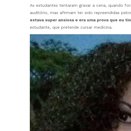
As estudantes tentaram gravar a cena, quando fo
auditório, mas afirmam ter sido repreendidas pelos 
estava super ansiosa e era uma prova que eu t
estudante, que pretende cursar medicina.