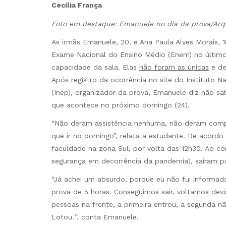
Cecília França
Foto em destaque: Emanuele no dia da prova/Arq
As irmãs Emanuele, 20, e Ana Paula Alves Morais, 1
Exame Nacional do Ensino Médio (Enem) no últim
capacidade da sala. Elas
não foram as únicas
e de
Após registro da ocorrência no site do Instituto N
(Inep), organizador da prova, Emanuele diz não s
que acontece no próximo domingo (24).
“Não deram assistência nenhuma, não deram com
que ir no domingo”, relata a estudante. De acord
faculdade na zona Sul, por volta das 12h30. Ao c
segurança em decorrência da pandemia), saíram p
“Já achei um absurdo, porque eu não fui informad
prova de 5 horas. Conseguimos sair, voltamos devi
pessoas na frente, a primeira entrou, a segunda n
Lotou.'”, conta Emanuele.