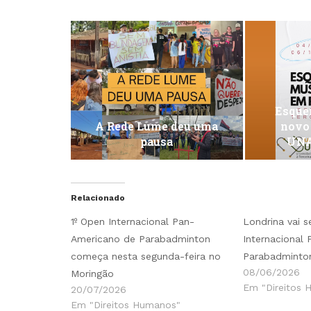
Esquen
A Rede Lume deu uma
novo
pausa
UNA
Relacionado
1º Open Internacional Pan-
Londrina vai s
Americano de Parabadminton
Internacional
começa nesta segunda-feira no
Parabadminto
08/06/2026
Moringão
Em "Direitos 
20/07/2026
Em "Direitos Humanos"