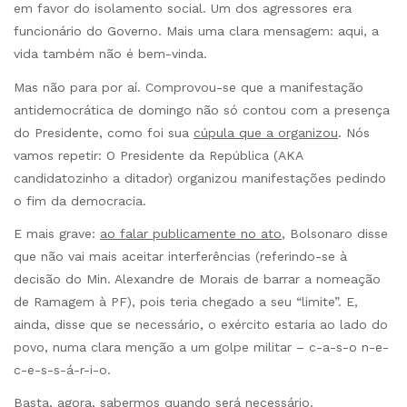
em favor do isolamento social. Um dos agressores era
funcionário do Governo. Mais uma clara mensagem: aqui, a
vida também não é bem-vinda.
Mas não para por aí. Comprovou-se que a manifestação
antidemocrática de domingo não só contou com a presença
do Presidente, como foi sua
cúpula que a organizou
. Nós
vamos repetir: O Presidente da República (AKA
candidatozinho a ditador) organizou manifestações pedindo
o fim da democracia.
E mais grave:
ao falar publicamente no ato
, Bolsonaro disse
que não vai mais aceitar interferências (referindo-se à
decisão do Min. Alexandre de Morais de barrar a nomeação
de Ramagem à PF), pois teria chegado a seu “limite”. E,
ainda, disse que se necessário, o exército estaria ao lado do
povo, numa clara menção a um golpe militar – c-a-s-o n-e-
c-e-s-s-á-r-i-o.
Basta, agora, sabermos quando será necessário.