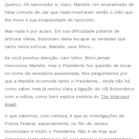
Queiroz, 04 namorador e, claro, Marielle. Um emaranhado de
falas comuns de Jair que nada mostraram senão o ódio que
lhe move e sua incapacidade de raciocínio.
Mas nada é por acaso. Em sua dificuldade patente de
articular ideias, Bolsonaro deixa escapar as verdades que
tanto tenta sufocar. Marielle, seus filhos…
Se você prestou atenção, caro leitor, Moro jamais
mencionou Marielle, mas o Presidente fez questão de tocar
no nome da vereadora assassinada. Nos perguntamos por
que a Marielle incomoda tanto o Presidente… Ainda não há
como saber, mas já restou clara a ligação do clã Bolsonárico
com a milícia, como bem explica matéria do
The Intercept
Brasil
.
O que sabemos, com certeza, é que as investigações da
Polícia Federal, especialmente, no Rio de Janeiro
incomodam e muito o Presidente. Não é de hoje que
Bolsonaro tenta intervir na PF para
trocar
o Superintendente