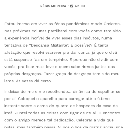
RÉGIS MOREIRA
ARTICLE
Estou imerso em viver as férias pandêmicas modo Ômicron.
Nas próximas colunas partilharei com vocês como tem sido
a experiência incrível de viver esses dias insólitos, numa
tentativa de “Descansa Militante”. É possível? É tanta
afetação que resolvi escrever pra dar conta, já que o divã
está suspenso faz um tempinho. E porque não dividir com
vocês, pra ficar mais leve e quem sabe rirmos juntes das
próprias desgraças. Fazer graça da desgraça tem sido meu
lema. Às vezes dá certo.
Ir deixando-me e me recolhendo… dinâmica do espalhar-se
por aí. Coloquei o aparelho para carregar até o último
instante sobre a cama do quarto de hóspedes da casa da
irmã. Juntei todas as coisas com rigor de ritual. O encontro
com o amigo merece tal dedicação. Celebrar a vida que
pulsa, mas também passa. Vi nos olhos da matriz anciã uma