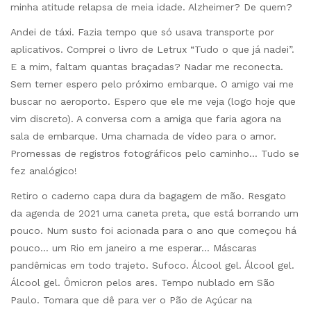
minha atitude relapsa de meia idade. Alzheimer? De quem?
Andei de táxi. Fazia tempo que só usava transporte por
aplicativos. Comprei o livro de Letrux “Tudo o que já nadei”.
E a mim, faltam quantas braçadas? Nadar me reconecta.
Sem temer espero pelo próximo embarque. O amigo vai me
buscar no aeroporto. Espero que ele me veja (logo hoje que
vim discreto). A conversa com a amiga que faria agora na
sala de embarque. Uma chamada de vídeo para o amor.
Promessas de registros fotográficos pelo caminho… Tudo se
fez analógico!
Retiro o caderno capa dura da bagagem de mão. Resgato
da agenda de 2021 uma caneta preta, que está borrando um
pouco. Num susto foi acionada para o ano que começou há
pouco… um Rio em janeiro a me esperar… Máscaras
pandêmicas em todo trajeto. Sufoco. Álcool gel. Álcool gel.
Álcool gel. Ômicron pelos ares. Tempo nublado em São
Paulo. Tomara que dê para ver o Pão de Açúcar na