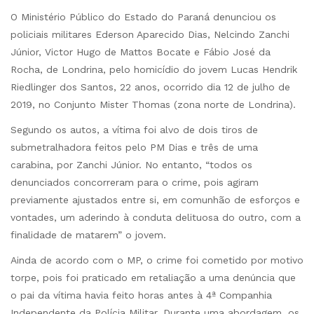
O Ministério Público do Estado do Paraná denunciou os
policiais militares Ederson Aparecido Dias, Nelcindo Zanchi
Júnior, Victor Hugo de Mattos Bocate e Fábio José da
Rocha, de Londrina, pelo homicídio do jovem Lucas Hendrik
Riedlinger dos Santos, 22 anos, ocorrido dia 12 de julho de
2019, no Conjunto Mister Thomas (zona norte de Londrina).
Segundo os autos, a vítima foi alvo de dois tiros de
submetralhadora feitos pelo PM Dias e três de uma
carabina, por Zanchi Júnior. No entanto, “todos os
denunciados concorreram para o crime, pois agiram
previamente ajustados entre si, em comunhão de esforços e
vontades, um aderindo à conduta delituosa do outro, com a
finalidade de matarem” o jovem.
Ainda de acordo com o MP, o crime foi cometido por motivo
torpe, pois foi praticado em retaliação a uma denúncia que
o pai da vítima havia feito horas antes à 4ª Companhia
Independente da Polícia Militar. Durante uma abordagem, os