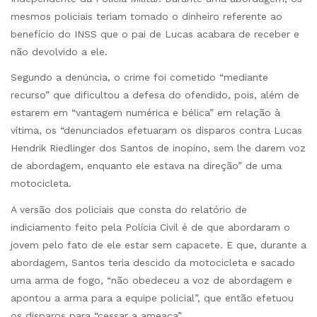
mesmos policiais teriam tomado o dinheiro referente ao
benefício do INSS que o pai de Lucas acabara de receber e
não devolvido a ele.
Segundo a denúncia, o crime foi cometido “mediante
recurso” que dificultou a defesa do ofendido, pois, além de
estarem em “vantagem numérica e bélica” em relação à
vítima, os “denunciados efetuaram os disparos contra Lucas
Hendrik Riedlinger dos Santos de inopino, sem lhe darem voz
de abordagem, enquanto ele estava na direção” de uma
motocicleta.
A versão dos policiais que consta do relatório de
indiciamento feito pela Polícia Civil é de que abordaram o
jovem pelo fato de ele estar sem capacete. E que, durante a
abordagem, Santos teria descido da motocicleta e sacado
uma arma de fogo, “não obedeceu a voz de abordagem e
apontou a arma para a equipe policial”, que então efetuou
os disparos para “cessar a ameaça”.