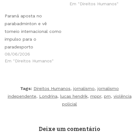
Em "Direitos Humanos"
Paraná aposta no
parabadminton e vê
torneio internacional como
impulso para o
paradesporto
08/06/2026
Em "Direitos Humanos"
Tags:
Direitos Humanos
,
jornalismo
,
jornalismo
independente
,
Londrina
,
lucas hendrik
,
mppr
,
pm
,
violência
policial
Deixe um comentário