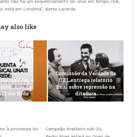
tanto não há um sequenciamento do vírus em tempo real,
ão está em Londrina”, alerta Lacerda.
ay also like
Comissão da Verdade da
ta musical, o
UEL entrega relatório
 programa da
final sobre repressão na
TI em Rede
ditadura
smo à promessa do
Campeão brasileiro sub-23,
n
Pedro Alves estará no Open de