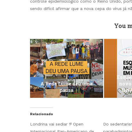
controle epidemiológico como o Reino Unido, por
sendo difícil afirmar que a nova cepa do vírus já n
You m
Esquen
A Rede Lume deu uma
novo
pausa
UNA
Relacionado
Londrina vai sediar 1º Open
Do sedentari
Internacional Pan-Americano de
parabadminto