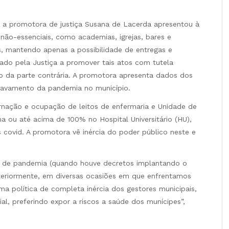
a promotora de justiça Susana de Lacerda apresentou à
não-essenciais, como academias, igrejas, bares e
s, mantendo apenas a possibilidade de entregas e
gado pela Justiça a promover tais atos com tutela
o da parte contrária. A promotora apresenta dados dos
gravamento da pandemia no município.
rnação e ocupação de leitos de enfermaria e Unidade de
ma ou até acima de 100% no Hospital Universitário (HU),
s covid. A promotora vê inércia do poder público neste e
 de pandemia (quando houve decretos implantando o
steriormente, em diversas ocasiões em que enfrentamos
uma política de completa inércia dos gestores municipais,
ial, preferindo expor a riscos a saúde dos munícipes”,