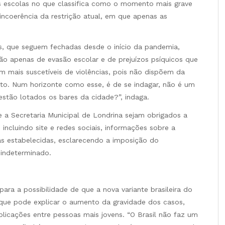
s escolas no que classifica como o momento mais grave
ncoerência da restrição atual, em que apenas as
as, que seguem fechadas desde o início da pandemia,
não apenas de evasão escolar e de prejuízos psíquicos que
m mais suscetíveis de violências, pois não dispõem da
to. Num horizonte como esse, é de se indagar, não é um
stão lotados os bares da cidade?”, indaga.
a Secretaria Municipal de Londrina sejam obrigados a
incluindo site e redes sociais, informações sobre a
s estabelecidas, esclarecendo a imposição do
 indeterminado.
ra a possibilidade de que a nova variante brasileira do
o que pode explicar o aumento da gravidade dos casos,
licações entre pessoas mais jovens. “O Brasil não faz um