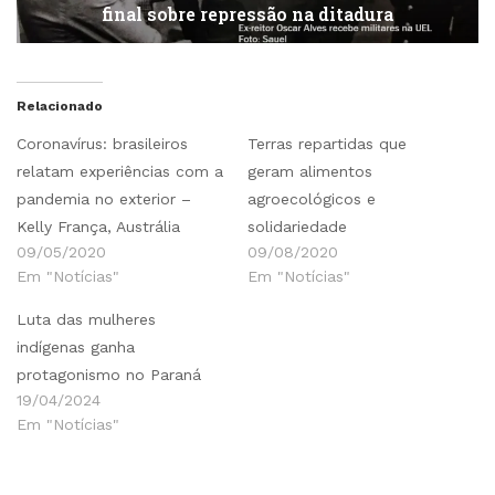
final sobre repressão na ditadura
Relacionado
Coronavírus: brasileiros
Terras repartidas que
relatam experiências com a
geram alimentos
pandemia no exterior –
agroecológicos e
Kelly França, Austrália
solidariedade
09/05/2020
09/08/2020
Em "Notícias"
Em "Notícias"
Luta das mulheres
indígenas ganha
protagonismo no Paraná
19/04/2024
Em "Notícias"