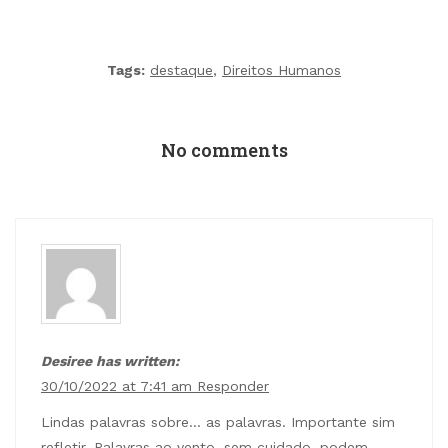
Tags:
destaque
,
Direitos Humanos
No comments
Desiree has written:
30/10/2022 at 7:41 am
Responder
Lindas palavras sobre… as palavras. Importante sim
refletir. Palavras ao vento, sem cuidado, podem