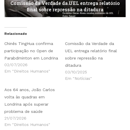
Comissão da Verdade da UEL entrega relatório
final sobre repressão na ditadura
Relacionado
Chinês TingHua confirma
Comissão da Verdade da
participação no Open de
UEL entrega relatório final
Parabdminton em Londrina
sobre repressão na
02/07/2026
ditadura
Em "Direitos Humanos"
03/10/2025
Em "Notícias"
Aos 64 anos, João Carlos
volta às quadras em
Londrina após superar
problema de saúde
21/07/2026
Em "Direitos Humanos"