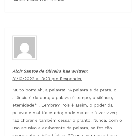
Alcir Santos de Oliveira has written:
31/10/2022 at 3:23 pm
Responder
Muito bom! Ah, a palavra! *A palavra é de prata, o
silêncio é de ouro; a palavra é tempo, o silêncio,
eternidade* . Lembra? Pois é assim, o poder da
palavra é multifacetado; pode matar e fazer viver;
faz chorar e também cessar o pranto. Nunca, com o
uso abusivo e exuberante da palavra, se fez tão
importante a lição bíblica, *O que entra pela boca