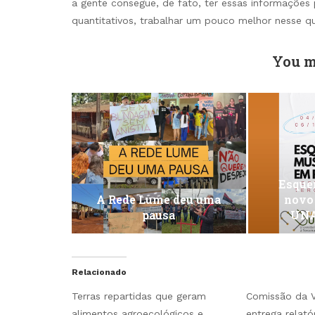
a gente consegue, de fato, ter essas informações
quantitativos, trabalhar um pouco melhor nesse q
You m
Esquen
A Rede Lume deu uma
novo
pausa
UNA
Relacionado
Terras repartidas que geram
Comissão da 
alimentos agroecológicos e
entrega relatór