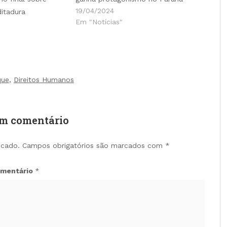
19/04/2024
ditadura
Em "Notícias"
que
,
Direitos Humanos
um comentário
icado.
Campos obrigatórios são marcados com
*
mentário
*