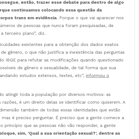
nsegue, então, trazer esse debate para dentro de algo
orque continuamos colocando essa questão da
corpos trans em evidência
. Porque o que vai aparecer nos
números de pessoas que nunca foram pesquisadas, de
terceiro plano”, diz.
iculdades existentes para a obtenção dos dados exatos
de gênero, o que não justifica a inexistência das perguntas
 do IBGE para refutar as modificações quando questionado
ossíveis de gênero e sexualidade, de tal forma que sua
emandando estudos extensos, testes, etc”,
informou o
do atingir toda a população por diversos motivos: as
razões, é um direito delas se identificar como quiserem. A
 dimensão também de todas essas identidades que estão
, mas é preciso perguntar. É preciso que a gente comece a
do princípio que as pessoas não vão responder, a gente
oloque, sim, ‘Qual a sua orientação sexual?’, dentre as