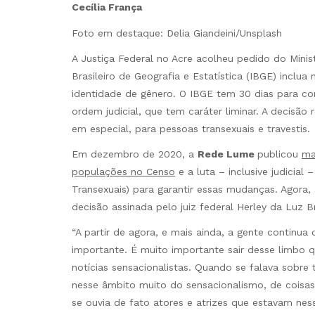
Cecília França
Foto em destaque: Delia Giandeini/Unsplash
A Justiça Federal no Acre acolheu pedido do Minis
Brasileiro de Geografia e Estatística (IBGE) inclu
identidade de gênero. O IBGE tem 30 dias para co
ordem judicial, que tem caráter liminar. A decis
em especial, para pessoas transexuais e travestis.
Em dezembro de 2020, a
Rede Lume
publicou
ma
populações no Censo
e a luta – inclusive judicial
Transexuais) para garantir essas mudanças. Agora,
decisão assinada pelo juiz federal Herley da Luz Br
“A partir de agora, e mais ainda, a gente continu
importante. É muito importante sair desse limbo
notícias sensacionalistas. Quando se falava sobre 
nesse âmbito muito do sensacionalismo, de coisas
se ouvia de fato atores e atrizes que estavam ne