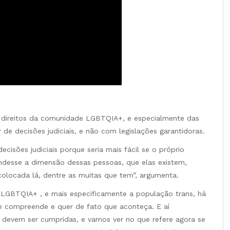
e direitos da comunidade LGBTQIA+, e especialmente das
 de decisões judiciais, e não com legislações garantidoras.
cisões judiciais porque seria mais fácil se o próprio
endesse a dimensão dessas pessoas, que elas existem,
olocada lá, dentre as muitas que tem”, argumenta.
 LGBTQIA+ , e mais especificamente a população trans, há
e compreende e quer de fato que aconteça. E aí
e devem ser cumpridas, e vamos ver no que refere agora se