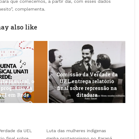
 para que comecemos, a partir daí, com esses dados
uesito”, complementa.
ay also like
Comissão da Verdade da
ta musical, o
UEL entrega relatório
 programa da
final sobre repressão na
TI em Rede
ditadura
Verdade da UEL
Luta das mulheres indígenas
io final sobre
ganha protagonismo no Paraná