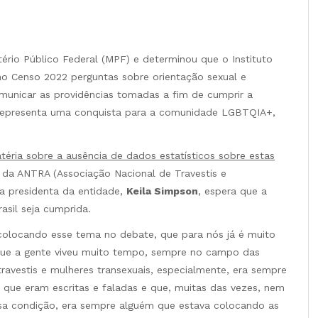
tério Público Federal (MPF) e determinou que o Instituto
a no Censo 2022 perguntas sobre orientação sexual e
municar as providências tomadas a fim de cumprir a
ão representa uma conquista para a comunidade LGBTQIA+,
téria sobre a ausência de dados estatísticos sobre estas
 – da ANTRA (Associação Nacional de Travestis e
 a presidenta da entidade,
Keila Simpson
, espera que a
asil seja cumprida.
a colocando esse tema no debate, que para nós já é muito
 que a gente viveu muito tempo, sempre no campo das
travestis e mulheres transexuais, especialmente, era sempre
 que eram escritas e faladas e que, muitas das vezes, nem
ssa condição, era sempre alguém que estava colocando as