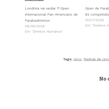
Relacionado
Londrina vai sediar 1º Open
Open de Para
Internacional Pan-Americano de
62 competido
10/07/2026
Parabadminton
Em "Direitos 
08/06/2026
Em "Direitos Humanos"
Tags:
circo
,
festival de circ
No 