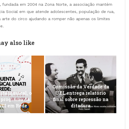
o, fundada em 2004 na Zona Norte, a associação mantém
ncia Social em que atende adolescentes, população de rua,
a arte do circo ajudando a romper não apenas os limites
e.
ay also like
Comissão da Verdade da
ta musical, o
UEL entrega relatório
 programa da
final sobre repressão na
TI em Rede
ditadura