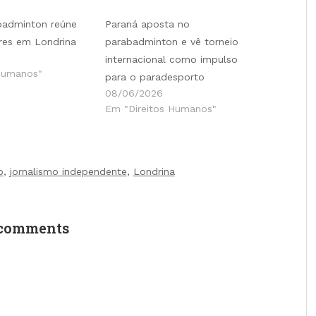
badminton reúne
Paraná aposta no
res em Londrina
parabadminton e vê torneio
internacional como impulso
Humanos"
para o paradesporto
08/06/2026
Em "Direitos Humanos"
o
,
jornalismo independente
,
Londrina
comments