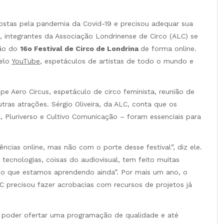
ostas pela pandemia da Covid-19 e precisou adequar sua
, integrantes da Associação Londrinense de Circo (ALC) se
ção do
16o Festival de Circo de Londrina
de forma online.
pelo
YouTube
, espetáculos de artistas de todo o mundo e
e Aero Circus, espetáculo de circo feminista, reunião de
tras atrações. Sérgio Oliveira, da ALC, conta que os
l, Pluriverso e Cultivo Comunicação – foram essenciais para
iências online, mas não com o porte desse festival”, diz ele.
tecnologias, coisas do audiovisual, tem feito muitas
rio que estamos aprendendo ainda”. Por mais um ano, o
LC precisou fazer acrobacias com recursos de projetos já
e poder ofertar uma programação de qualidade e até