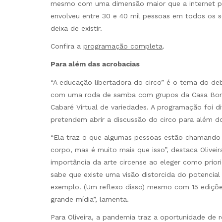
mesmo com uma dimensão maior que a internet prop
envolveu entre 30 e 40 mil pessoas em todos os se
deixa de existir.
Confira a
programação completa
.
Para além das acrobacias
“A educação libertadora do circo” é o tema do deb
com uma roda de samba com grupos da Casa Bom 
Cabaré Virtual de variedades. A programação foi 
pretendem abrir a discussão do circo para além d
“Ela traz o que algumas pessoas estão chamando 
corpo, mas é muito mais que isso”, destaca Oliveira
importância da arte circense ao eleger como prior
sabe que existe uma visão distorcida do potencial c
exemplo. (Um reflexo disso) mesmo com 15 edições 
grande mídia”, lamenta.
Para Oliveira, a pandemia traz a oportunidade de re