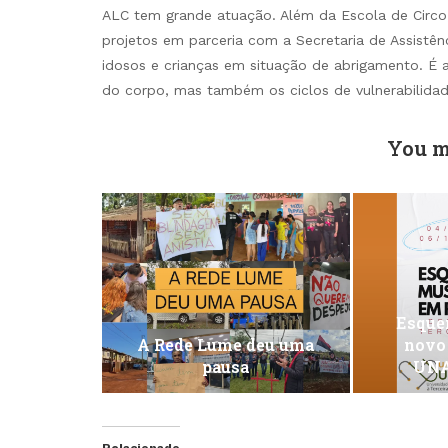
ALC tem grande atuação. Além da Escola de Circ
projetos em parceria com a Secretaria de Assistê
idosos e crianças em situação de abrigamento. É 
do corpo, mas também os ciclos de vulnerabilidad
You m
Esquen
A Rede Lume deu uma
novo
pausa
UNA