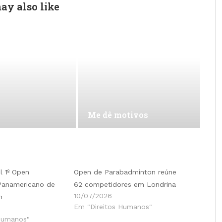
ay also like
Me dê motivos
l 1º Open
Open de Parabadminton reúne
 Panamericano de
62 competidores em Londrina
10/07/2026
n
Em "Direitos Humanos"
Humanos"