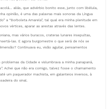
, acolá… aliás, que advérbio bonito esse, junto com libélula,
inha opinião, é uma das palavras mais sonoras da Língua
o” a “Borboleta Amarela”, tal qual era minha plenitude em
ovos vértices, aparar as arestas através das lentes.
na, mas vários buracos, crateras lunares insepultas,
nsertá-las. E agora burgomestre o que será de nós se
imensão? Continuava eu, visão aguilar, pensamentos
 problemas da Cidade e vislumbrava a minha panapaná,
is”. Achei que não era comigo, talvez fosse o chamamento
 até um paquerador machista, em galanteios inversos, à
sadeira do sinal.