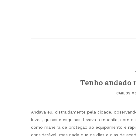
Tenho andad
CARLOS M
Andava eu, distraidamente pela cidade, observand
luzes, quinas e esquinas, levava a mochila, com os
como maneira de proteção ao equipamento e rapi
considerável, mas nada que os dias e dias de ac