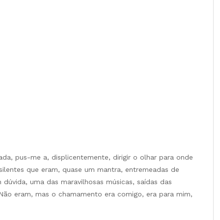
da, pus-me a, displicentemente, dirigir o olhar para onde
e silentes que eram, quase um mantra, entremeadas de
, sem dúvida, uma das maravilhosas músicas, saídas das
. Não eram, mas o chamamento era comigo, era para mim,