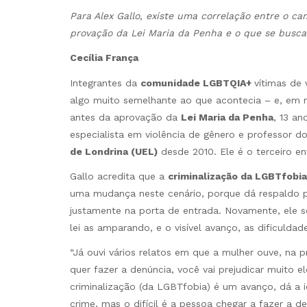
Para Alex Gallo, existe uma correlação entre o ca
provação da Lei Maria da Penha e o que se busc
Cecília França
Integrantes da
comunidade LGBTQIA+
vítimas de
algo muito semelhante ao que acontecia – e, em 
antes da aprovação da
Lei Maria da Penha
, 13 a
especialista em violência de gênero e professor 
de Londrina (UEL)
desde 2010. Ele é o terceiro e
Gallo acredita que a
criminalização da LGBTfobi
uma mudança neste cenário, porque dá respaldo p
justamente na porta de entrada. Novamente, ele
lei as amparando, e o visível avanço, as dificulda
“Já ouvi vários relatos em que a mulher ouve, na 
quer fazer a denúncia, você vai prejudicar muito el
criminalização (da LGBTfobia) é um avanço, dá a 
crime, mas o difícil é a pessoa chegar a fazer a de