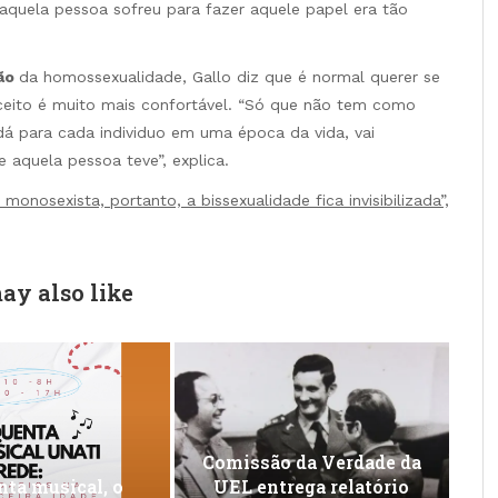
 aquela pessoa sofreu para fazer aquele papel era tão
ção
da homossexualidade, Gallo diz que é normal querer se
r aceito é muito mais confortável. “Só que não tem como
dá para cada individuo em uma época da vida, vai
aquela pessoa teve”, explica.
onosexista, portanto, a bissexualidade fica invisibilizada”,
ay also like
Comissão da Verdade da
ta musical, o
UEL entrega relatório