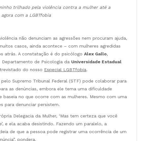
minho trilhado pela violência contra a mulher até a
a agora com a LGBTfobia
 violência não denunciam as agressões nem procuram ajuda,
muitos casos, ainda acontece – com mulheres agredidas
nos atrás. A constatação é do psicólogo
Alex Gallo
,
do Departamento de Psicologia da
Universidade Estadual
ntrevistado do nosso
Especial LGBTfobia
.
a
pelo Supremo Tribunal Federal (STF) pode colaborar para
ara as denúncias, embora ele tema uma dificuldade
 se baseia no que ocorre com as mulheres. Mesmo com uma
des para denunciar persistem.
própria Delegacia da Mulher, ‘Mas tem certeza que você
e’, e ela acaba desistindo. Fazendo um paralelo, a
ideia de que a pessoa pode registrar uma ocorrência de um
núncia”, pondera.