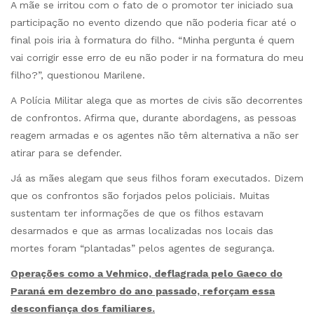
A mãe se irritou com o fato de o promotor ter iniciado sua
participação no evento dizendo que não poderia ficar até o
final pois iria à formatura do filho. “Minha pergunta é quem
vai corrigir esse erro de eu não poder ir na formatura do meu
filho?”, questionou Marilene.
A Polícia Militar alega que as mortes de civis são decorrentes
de confrontos. Afirma que, durante abordagens, as pessoas
reagem armadas e os agentes não têm alternativa a não ser
atirar para se defender.
Já as mães alegam que seus filhos foram executados. Dizem
que os confrontos são forjados pelos policiais. Muitas
sustentam ter informações de que os filhos estavam
desarmados e que as armas localizadas nos locais das
mortes foram “plantadas” pelos agentes de segurança.
Operações como a Vehmico, deflagrada pelo Gaeco do
Paraná em dezembro do ano passado, reforçam essa
desconfiança dos familiares.