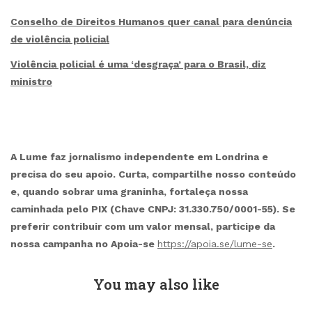
Conselho de Direitos Humanos quer canal para denúncia
de violência policial
Violência policial é uma ‘desgraça’ para o Brasil, diz
ministro
A Lume faz jornalismo independente em Londrina e
precisa do seu apoio. Curta, compartilhe nosso conteúdo
e, quando sobrar uma graninha, fortaleça nossa
caminhada pelo PIX (Chave CNPJ: 31.330.750/0001-55). Se
preferir contribuir com um valor mensal, participe da
nossa campanha no Apoia-se
https://apoia.se/lume-se
.
You may also like