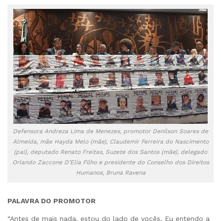
Defensora Andreza Lima de Menezes, promotor Denilson Soares de
Almeida, mãe Hayda Melo (mãe), Claudemir Ferreira do Nascimento
(pai), deputado Renato Freitas, Suzete dos Santos (mãe), delegado
Orlando Zaccone D’Elia Filho e presidente do Conselho dos Direitos
Humanos, Bruna Ravena
P
ALAVRA DO PROMOTOR
“Antes de mais nada, estou do lado de vocês. Eu entendo a