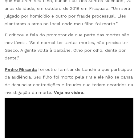
que mataram seu filho, Ruhan Luiz dos Santos Machado, 20
anos de idade, em outubro de 2018 em Piraquara. “Um será
julgado por homicídio e outro por fraude processual. Eles
plantaram a arma no local onde meu filho foi morto.”
E criticou a fala do promotor de que parte das mortes são
inevitáveis. “Se é normal ter tantas mortes, não precisa ter
Gaeco. A gente volta à barbárie. Olho por olho, dente por
dente.”
Pedro Miranda
foi outro familiar de Londrina que participou
da audiência. Seu filho foi morto pela PM e ele não se cansa
de denunciar contradições e fraudes que teriam ocorridos na
investigação da morte.
Veja no vídeo.