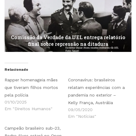
Comissão da Verdade da UEL entrega relatório
final sobre repressão na ditadura
Relacionado
Rapper homenageia mães
Coronavírus: brasileiros
que tiveram filhos mortos
relatam experiências com a
pela polícia
pandemia no exterior –
01/10/2025
Kelly França, Austrália
Em "Direitos Humanos"
09/05/2020
Em "Notícias"
Campeão brasileiro sub-23,
Pedro Alves estará no Open